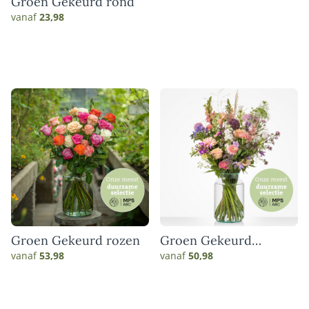
Groen Gekeurd rond
vanaf
23,98
Groen Gekeurd rozen
Groen Gekeurd
sympathie boeket
vanaf
53,98
vanaf
50,98