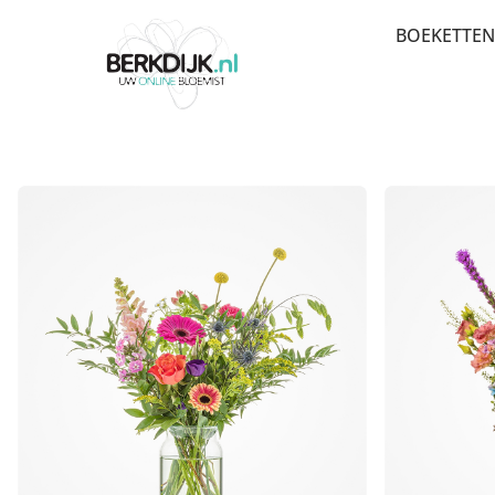
BOEKETTEN
BEDANK
BESTSEL
BETERSC
VERJAAR
PLUK EN
LUXE-C
MEEST 
SEIZOE
ROUW E
ROZEN