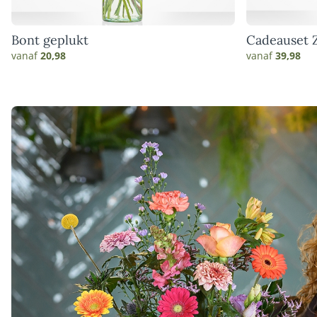
Bont geplukt
Cadeauset Z
vanaf
20,98
vanaf
39,98