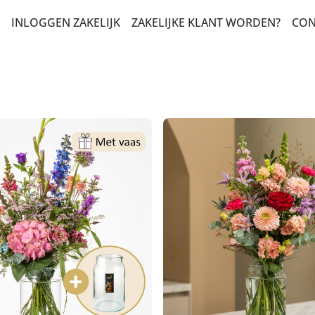
INLOGGEN ZAKELIJK
ZAKELIJKE KLANT WORDEN?
CON
T EN ZOMAAR
LERS
HAP EN STERKTE
DAG EN FELICITATIE
 VELDBOEKETTEN
ADEAUBOEKETTEN
DUURZAME KEUZE
NSBOEKETTEN
N CONDOLEANCE