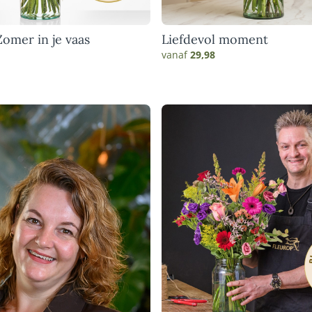
omer in je vaas
Liefdevol moment
vanaf
29,98