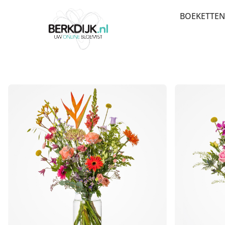
BOEKETTEN
BEDANK
BESTSEL
BETERSC
VERJAAR
PLUK EN
LUXE-C
MEEST 
SEIZOE
ROUW E
ROZEN