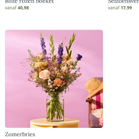
Roze rozen boeket
Seizoensver
vanaf
40,98
vanaf
17,99
Zomerbries