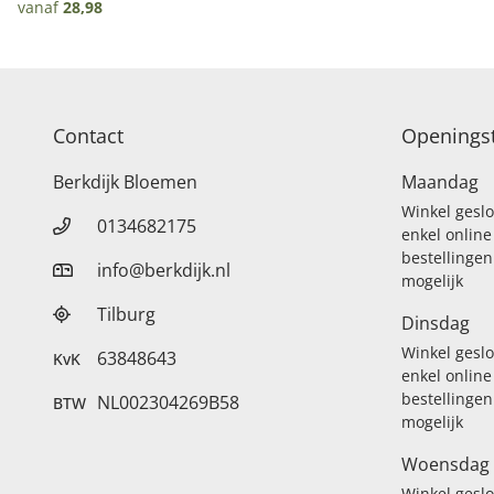
vanaf
28,98
Contact
Openingst
Berkdijk Bloemen
Maandag
Winkel gesl
0134682175
enkel online
bestellingen
info@berkdijk.nl
mogelijk
Tilburg
Dinsdag
Winkel gesl
63848643
KvK
enkel online
bestellingen
NL002304269B58
BTW
mogelijk
Woensdag
Winkel gesl