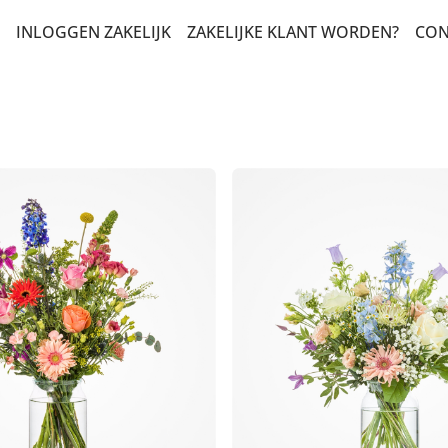
INLOGGEN ZAKELIJK
ZAKELIJKE KLANT WORDEN?
CON
T EN ZOMAAR
LERS
HAP EN STERKTE
DAG EN FELICITATIE
 VELDBOEKETTEN
ADEAUBOEKETTEN
DUURZAME KEUZE
NSBOEKETTEN
N CONDOLEANCE