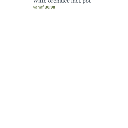
Witte orchidee incl. pot
vanaf
30,98