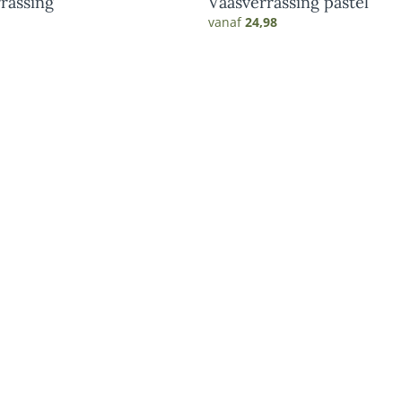
rassing
Vaasverrassing pastel
vanaf
24,98