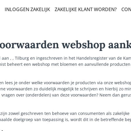
INLOGGEN ZAKELIJK
ZAKELIJKE KLANT WORDEN?
CON
T EN ZOMAAR
LERS
voorwaarden webshop aan
HAP EN STERKTE
d aan , , Tilburg en ingeschreven in het Handelsregister van de 
DAG EN FELICITATIE
ist beheert een webshop met bloemen en aanvullende producten 
 VELDBOEKETTEN
n lees je onder welke voorwaarden je producten via onze websho
ADEAUBOEKETTEN
e voorwaarden zo duidelijk mogelijk te schrijven en hierbij zo mi
DUURZAME KEUZE
e vragen over (onderdelen) van deze voorwaarden? Neem dan gerus
NSBOEKETTEN
ijn zowel geschreven ten behoeve van consumenten als zakelijke
N CONDOLEANCE
paalde doelgroep van toepassing is, wordt dit in de betreffende b