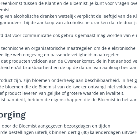
vereenkomst tussen de Klant en de Bloemist. Je kunt voor vragen o
mist.
op van alcoholische dranken wettelijk verplicht de leeftijd van de K
Jij garandeert bij de aankoop van alcoholische dranken dat de door 
rd dat voor communicatie ook gebruik gemaakt mag worden van e-m
e technische en organisatorische maatregelen om de elektronische 
 veilige web omgeving en passende veiligheidsmaatregelen.
in dat producten voldoen aan de Overeenkomst, de in het aanbod ve
jkheid en/of bruikbaarheid en de op de datum van aankoop bestaan
duct zijn, zijn bloemen onderhevig aan beschikbaarheid. In het 
de bloemen die de Bloemist van de kweker ontvangt niet voldoen a
ef product leveren van gelijke of grotere waarde en kwaliteit.
mist aanbiedt, hebben de eigenschappen die de Bloemist in het aa
zorging
de door de Bloemist aangegeven bezorgdagen en tijden.
rde bestellingen uiterlijk binnen dertig (30) kalenderdagen uitvoe