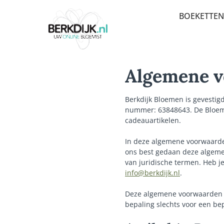
BOEKETTEN
BEDANK
BESTSEL
Algemene 
BETERSC
Berkdijk Bloemen is gevestig
VERJAAR
nummer: 63848643. De Bloem
cadeauartikelen.
PLUK EN
In deze algemene voorwaarde
LUXE-C
ons best gedaan deze algemen
MEEST 
van juridische termen. Heb j
info@berkdijk.nl
.
SEIZOE
Deze algemene voorwaarden z
ROUW E
bepaling slechts voor een be
ROZEN