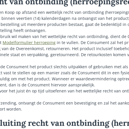
cht van ontbinding (herroepingsre
n Koop op afstand een wettelijk recht van ontbinding (herroepings
innen veertien (14) kalenderdagen na ontvangst van het product
bestelling uit meerdere producten bestaat, gaat de bedenktijd in
stelling heeft ontvangen.
uik wil maken van het wettelijke recht van ontbinding, dient de
et
Modelformulier herroeping
in te vullen. De Consument zal het pr
 van de Overeenkomst, retourneren. Het product inclusief toebeho
iginele staat en verpakking, geretourneerd. De retourkosten komen 
 de Consument het product slechts uitpakken of gebruiken met al
t vast te stellen op een manier zoals de Consument dit in een fysi
vuldig om met het product. Wanneer er waardevermindering optree
nt, dan is de Consument hiervoor aansprakelijk.
 voor het juist én op tijd uitoefenen van het wettelijke recht van ontb
urzending, ontvangt de Consument een bevestiging en zal het aank
ort worden.
tsluiting recht van ontbinding (he