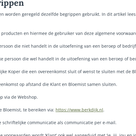
rippen
 worden geregeld dezelfde begrippen gebruikt. In dit artikel lees 
 producten en hiermee de gebruiker van deze algemene voorwaar
ersoon die niet handelt in de uitoefening van een beroep of bedrijf
ke persoon die wel handelt in de uitoefening van een beroep of bed
jke Koper die een overeenkomst sluit of wenst te sluiten met de B
enkomst op afstand die Klant en Bloemist samen sluiten.
p via de Webshop.
 Bloemist, te bereiken via:
https://www.berkdijk.nl
.
e schriftelijke communicatie als communicatie per e-mail.
 voorwaarden wordt ‘Klant’ ook wel aangeduid met ‘je, jij, jou en j