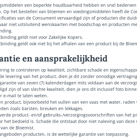
smiddelen een beperkte houdbaarheid hebben en snel bederven is
en. Op het bestellen van bloemen en voedingsmiddelen heeft de C
ificaties van de Consument vervaardigd zijn of producten die duide
aar niet uitsluitend wenskaarten met boodschap en producten met
inding.
tbinding geldt niet voor Zakelijke Kopers.
tbinding geldt ook niet bij het afhalen van een product bij de Bloem
rantie en aansprakelijkheid
evering te controleren op kwaliteit, zichtbare schade en eigenscha
j de levering van het product, dien je dit zonder onnodige vertragin
garantie van zeven (7) kalenderdagen mits voldaan aan de verzorg
 zijn of van slechte kwaliteit, dien je ons dit inclusief foto bin
 e-mail te laten weten.
n product, bijvoorbeeld het vullen van een vaas met water, raden 
den zoals barsten, breuken en lekkages.
leverde product- en/of gebruiks-/verzorgingsvoorschriften van het p
r het bedoeld is. Schade die ontstaat door niet naleving van deze 
g van de Bloemist.
angeboden producten, is de wettelijke garantie van toepassing.