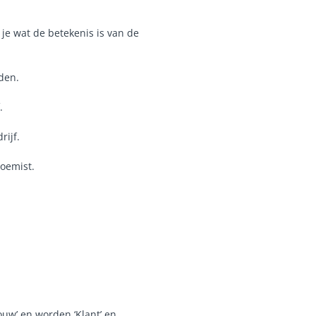
je wat de betekenis is van de
den.
.
rijf.
loemist.
ouw’ en worden ‘Klant’ en