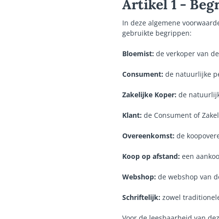
Artikel 1 - Beg
In deze algemene voorwaarden
gebruikte begrippen:
Bloemist:
de verkoper van de
Consument:
de natuurlijke p
Zakelijke Koper:
de natuurlij
Klant:
de Consument of Zakeli
Overeenkomst:
de koopovere
Koop op afstand:
een aankoo
Webshop:
de webshop van de
Schriftelijk:
zowel traditionel
Voor de leesbaarheid van deze