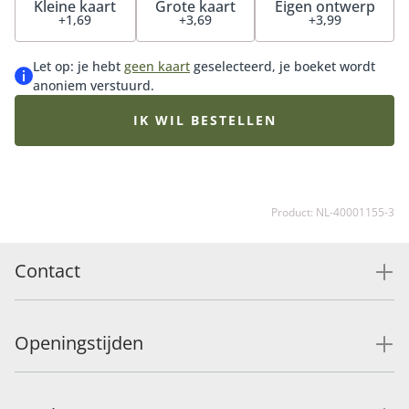
Kleine kaart
Grote kaart
Eigen ontwerp
een glimlach op het gezicht van de ontvanger. In
+1,69
+3,69
+3,99
combinatie met onze bloemrijke geurkaars is dit het
perfecte cadeau. De geurkaars kenmerkt zich door
Let op: je hebt
geen kaart
geselecteerd, je boeket wordt
een rijke, elegante bloemengeur met zachte
anoniem verstuurd.
houttonen en de frisheid van groene bladeren.
Geurkaars Botanical Flowershop laat je lang genieten
IK WIL BESTELLEN
van de warme, natuurlijke geur van verse bloemen in
huis.
Product: NL-40001155-3
Contact
Openingstijden