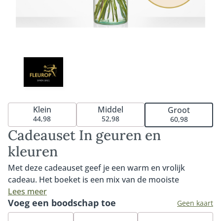
Klein
Middel
Groot
44,98
52,98
60,98
Cadeauset In geuren en
kleuren
Met deze cadeauset geef je een warm en vrolijk
cadeau. Het boeket is een mix van de mooiste
seizoensbloemen in uiteenlopende kleuren. Perfect
Lees meer
Voeg een boodschap toe
om iemand te bedanken, te feliciteren of gewoon
Geen kaart
zomaar te verrassen. Het boeket tovert gegarandeerd