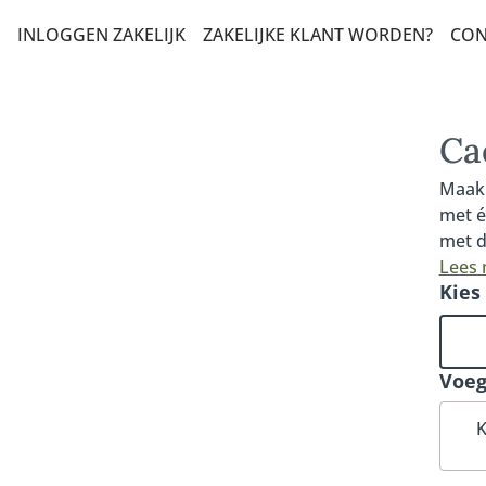
INLOGGEN ZAKELIJK
ZAKELIJKE KLANT WORDEN?
CON
T EN ZOMAAR
LERS
Ca
HAP EN STERKTE
Maak 
met é
DAG EN FELICITATIE
met d
 VELDBOEKETTEN
bezor
Lees
Kies
Deze 
ADEAUBOEKETTEN
prali
pista
DUURZAME KEUZE
en ch
Voeg
NSBOEKETTEN
K
N CONDOLEANCE