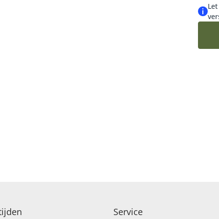
Let
ver
ijden
Service