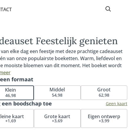
TACT
deauset Feestelijk genieten
van elke dag een feestje met deze prachtige cadeauset
én van onze populairste boeketten. Warm, liefdevol en
e mooiste bloemen van dit moment. Het boeket wordt
gd inclusief onze handgemaakte bonbons in luxe giftset.
 meer
 een formaat
9 bonbons zijn gevuld met een romige en zachte
névulling in de smaken pecan, amandel, hazelnoot,
Middel
Groot
Klein
che en cashew. Een ware must voor de echte bloemen-
54,98
62,98
46,98
ocoladeliefhebber.
 een boodschap toe
Geen kaart
leine kaart
Grote kaart
Eigen ontwerp
+1,69
+3,69
+3,99