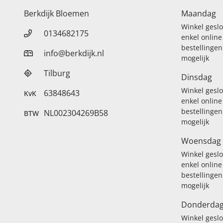
Berkdijk Bloemen
Maandag
Winkel gesl
0134682175
enkel online
bestellingen
info@berkdijk.nl
mogelijk
Tilburg
Dinsdag
Winkel gesl
63848643
KvK
enkel online
bestellingen
NL002304269B58
BTW
mogelijk
Woensdag
Winkel gesl
enkel online
bestellingen
mogelijk
Donderda
Winkel gesl