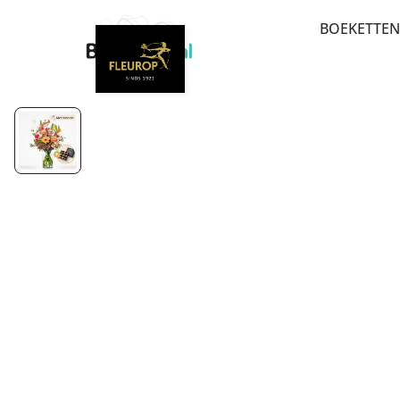
BOEKETTEN
BEDANK
BESTSEL
BETERSC
VERJAAR
PLUK EN
LUXE-C
MEEST 
SEIZOE
ROUW E
ROZEN