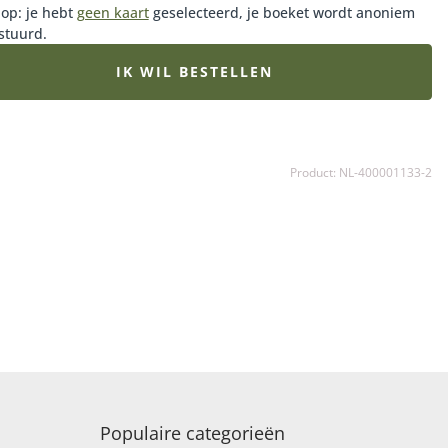
lding.
 op: je hebt
geen kaart
geselecteerd, je boeket wordt anoniem
stuurd.
IK WIL BESTELLEN
Product: NL-400001133-2
Populaire categorieën