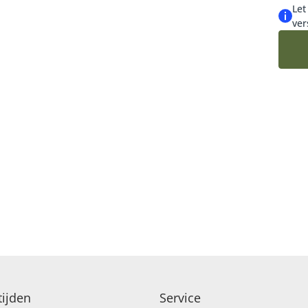
afbee
Let
ver
ijden
Service