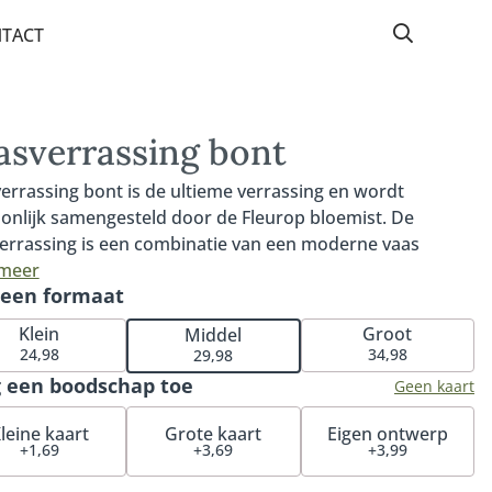
TACT
asverrassing bont
errassing bont is de ultieme verrassing en wordt
onlijk samengesteld door de Fleurop bloemist. De
errassing is een combinatie van een moderne vaas
ikbaar in 3 formaten - klein, middel en groot - met mooie
 meer
 een formaat
 seizoensbloemen. De bloemist kiest de bloemen, snijdt
voor levering schuin af en levert de bloemen op water
Klein
Groot
Middel
oeding. Vaasverrassing bont wordt geleverd inclusief
24,98
34,98
29,98
 De hoogte van de vaas is afhankelijk van het gekozen
 een boodschap toe
Geen kaart
at. Het afgebeelde boeket is een sfeerimpressie. Het
erde boeket wordt persoonlijk samengesteld door de
leine kaart
Grote kaart
Eigen ontwerp
+1,69
+3,69
+3,99
op bloemist met de op dat moment beschikbare
en. Hierdoor kan het boeket afwijken van de getoonde