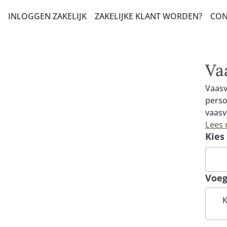
INLOGGEN ZAKELIJK
ZAKELIJKE KLANT WORDEN?
CON
T EN ZOMAAR
LERS
Va
HAP EN STERKTE
Vaasv
perso
DAG EN FELICITATIE
vaasv
 VELDBOEKETTEN
besch
Lees
Kies
verse
ADEAUBOEKETTEN
deze 
met v
DUURZAME KEUZE
vaas.
Voeg
NSBOEKETTEN
forma
gelev
K
N CONDOLEANCE
Fleur
bloem