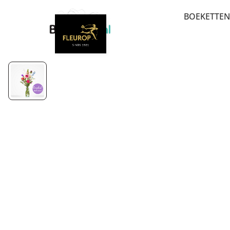
BOEKETTEN
BEDANK
BESTSEL
BETERSC
VERJAAR
PLUK EN
LUXE-C
MEEST 
SEIZOE
ROUW E
ROZEN