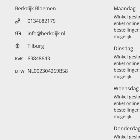
Berkdijk Bloemen
Maandag
Winkel gesl
0134682175
enkel online
bestellingen
info@berkdijk.nl
mogelijk
Tilburg
Dinsdag
Winkel gesl
63848643
KvK
enkel online
bestellingen
NL002304269B58
BTW
mogelijk
Woensdag
Winkel gesl
enkel online
bestellingen
mogelijk
Donderda
Winkel gesl