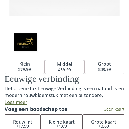
Klein
Groot
Middel
379,99
539,99
459,99
Eeuwige verbinding
Het bloemstuk Eeuwige Verbinding is een natuurlijk en
modern rouwbloemstuk met een bijzondere,
symbolische vorm. Het afgebeelde arrangement
Lees meer
Voeg een boodschap toe
betreft het kleine formaat en bestaat uit één groot
Geen kaart
rond bloemstuk van circa 50 cm en twee kleinere
Rouwlint
Kleine kaart
Grote kaart
ronde bloemstukken van circa 30 cm, die door
+17,99
+1,69
+3,69